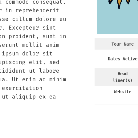
a commodo consequat.
r in reprehenderit
sse cillum dolore eu
r. Excepteur sint
on proident, sunt in
serunt mollit anim
Tour
Name
 ipsum dolor sit
Dates Active
ipiscing elit, sed
cididunt ut labore
Head
ua. Ut enim ad minim
liner(s)
 exercitation
Website
 ut aliquip ex ea