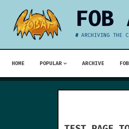
Skip
FOB 
to
content
ARCHIVING THE C
HOME
POPULAR
ARCHIVE
FOB
TEST PAGE T