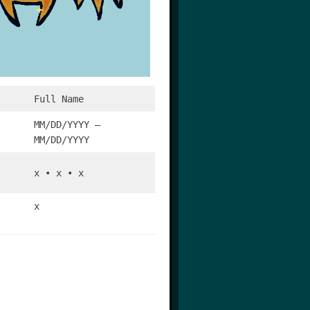
Full Name
MM/DD/YYYY –
MM/DD/YYYY
x • x • x
x