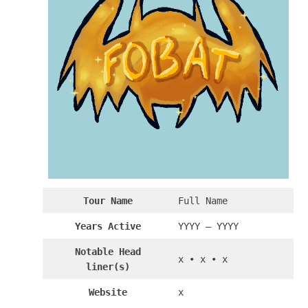
Tour
Name
Full Name
Years Active
YYYY – YYYY
Notable Head
x • x • x
liner(s)
Website
x